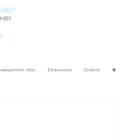
λογές?
-001
ες
ιαφημιστικές ιδέες
Επικοινωνία
Σύνδεση