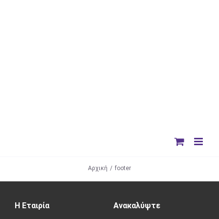
Skip
to
content
Αρχική
/
footer
Η Εταιρία
Ανακαλύψτε